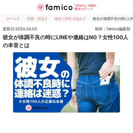
ホーム
/
恋愛・恋活
/
彼女に関する悩み
/
彼女が体調不良の時にLI
更新日:2024.04.03
制作：famico編集部
彼女が体調不良の時にLINEや連絡はNG？女性100人
の本音とは