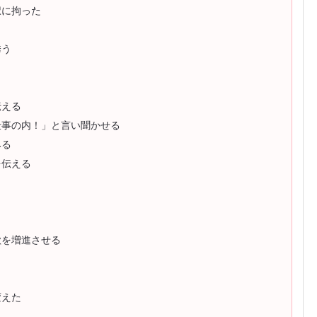
択に拘った
誘う
伝える
仕事の内！」と言い聞かせる
みる
を伝える
欲を増進させる
変えた