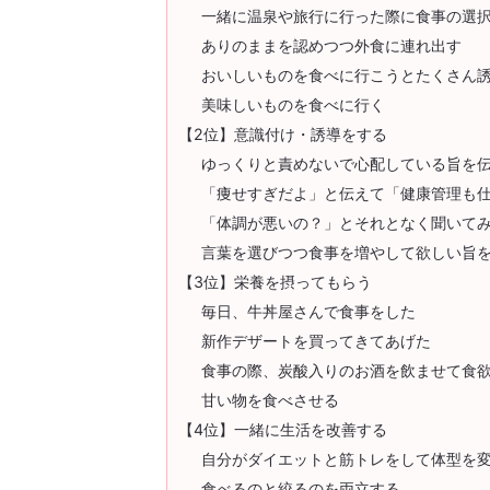
一緒に温泉や旅行に行った際に食事の選
ありのままを認めつつ外食に連れ出す
おいしいものを食べに行こうとたくさん
美味しいものを食べに行く
【2位】意識付け・誘導をする
ゆっくりと責めないで心配している旨を
「痩せすぎだよ」と伝えて「健康管理も
「体調が悪いの？」とそれとなく聞いて
言葉を選びつつ食事を増やして欲しい旨
【3位】栄養を摂ってもらう
毎日、牛丼屋さんで食事をした
新作デザートを買ってきてあげた
食事の際、炭酸入りのお酒を飲ませて食
甘い物を食べさせる
【4位】一緒に生活を改善する
自分がダイエットと筋トレをして体型を
食べるのと絞るのを両立する