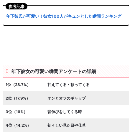
年下彼女の可愛い瞬間アンケートの詳細
1位（28.7%）
甘えてくる・頼ってくる
2位（17.9%）
オンとオフのギャップ
3位（16%）
背伸びをしてくる時
4位（14.2%）
初々しい見た目や仕草