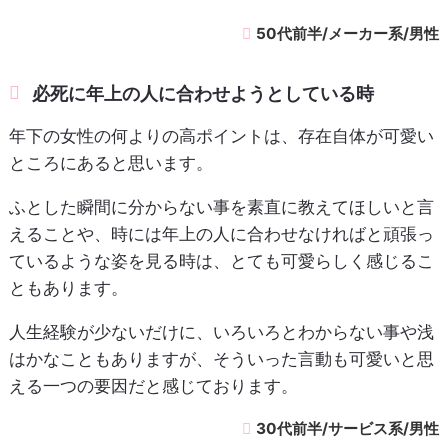
50代前半/メーカー系/男性
必死に年上の人に合わせようとしている時
年下の女性の何よりの高ポイントは、存在自体が可愛い
ところにあると思います。
ふとした瞬間に分からない事を素直に教えてほしいと言
えることや、時には年上の人に合わせなければと頑張っ
ているような姿を見る時は、とても可愛らしく感じるこ
ともあります。
人生経験が少ないだけに、いろいろとわからない事や浅
はかなこともありますが、そういった言動も可愛いと思
える一つの要因だと感じております。
30代前半/サービス系/男性