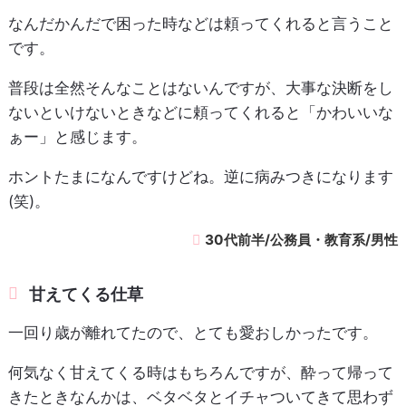
なんだかんだで困った時などは頼ってくれると言うこと
です。
普段は全然そんなことはないんですが、大事な決断をし
ないといけないときなどに頼ってくれると「かわいいな
ぁー」と感じます。
ホントたまになんですけどね。逆に病みつきになります
(笑)。
30代前半/公務員・教育系/男性
甘えてくる仕草
一回り歳が離れてたので、とても愛おしかったです。
何気なく甘えてくる時はもちろんですが、酔って帰って
きたときなんかは、ベタベタとイチャついてきて思わず