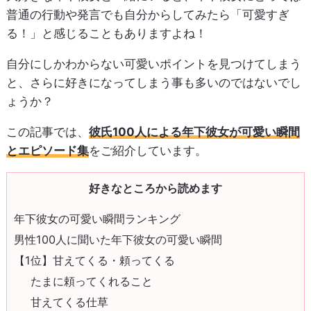
普通の行動や発言でも自分からしてみたら「可愛すぎ
る！」と感じることもありますよね！
自分にしかわからない可愛いポイントを見つけてしまう
と、さらに好きになってしまう事も多いのではないでし
ょうか？
この記事では、
彼氏100人による年下彼女が可愛い瞬間
とエピソード集
をご紹介しています。
好きなところから読めます
年下彼女の可愛い瞬間ランキング
男性100人に聞いた年下彼女の可愛い瞬間
【1位】甘えてくる・頼ってくる
たまに頼ってくれること
甘えてくる仕草