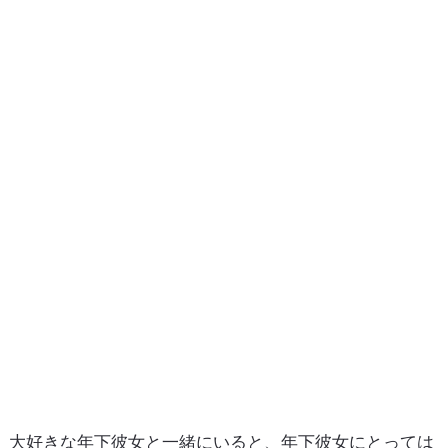
大好きな年下彼女と一緒にいると、年下彼女にとっては