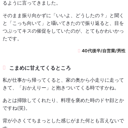
るように言ってきました。
そのまま振り向かずに「いいよ、どうしたの？」と聞く
と「こっち向いて」と囁いてきたので振り返ると、目を
つぶってキスの催促をしていたのが、とてもかわいかっ
たです。
40代後半/自営業/男性
こまめに甘えてくるところ
私が仕事から帰ってくると、家の奥から小走りに走って
きて、「おかえりー」と抱きついてくる時ですかね。
あとは掃除してくれたり、料理を褒めた時のドヤ顔とか
ですね(笑)。
背が小さくてちまっとした感じがまた何とも言えないで