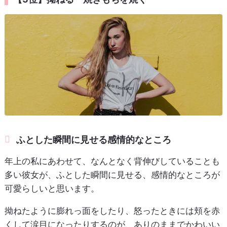
ふとした瞬間に見せる感情的なところ
年上の私にあわせて、なんとなく背伸びしていることも
多い彼女が、ふとした瞬間に見せる、感情的なところが
可愛らしいと思います。
拗ねたように膨れっ面をしたり、怒ったときには頬を赤
くして涙目になったりするのが、ありのままでかわいい