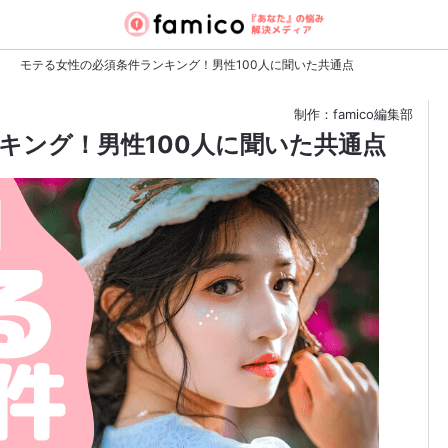
モテる女性の必須条件ランキング！男性100人に聞いた共通点
制作：famico編集部
キング！男性100人に聞いた共通点