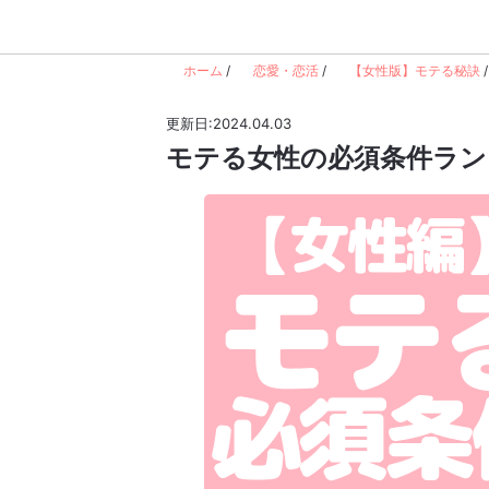
ホーム
/
恋愛・恋活
/
【女性版】モテる秘訣
/
更新日:2024.04.03
モテる女性の必須条件ラン