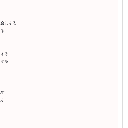
機会にする
える
謝する
にする
る
流す
流す