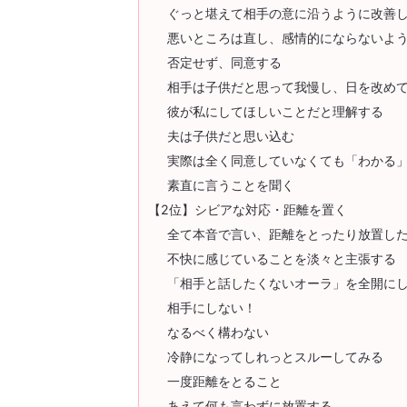
ぐっと堪えて相手の意に沿うように改善
悪いところは直し、感情的にならないよ
否定せず、同意する
相手は子供だと思って我慢し、日を改め
彼が私にしてほしいことだと理解する
夫は子供だと思い込む
実際は全く同意していなくても「わかる
素直に言うことを聞く
【2位】シビアな対応・距離を置く
全て本音で言い、距離をとったり放置し
不快に感じていることを淡々と主張する
「相手と話したくないオーラ」を全開に
相手にしない！
なるべく構わない
冷静になってしれっとスルーしてみる
一度距離をとること
あえて何も言わずに放置する