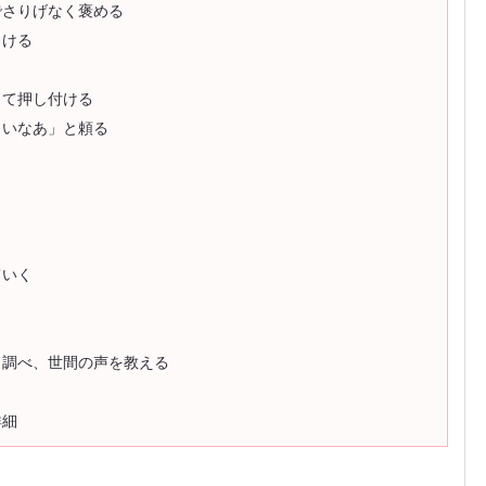
でさりげなく褒める
向ける
って押し付ける
しいなあ」と頼る
ていく
と調べ、世間の声を教える
詳細