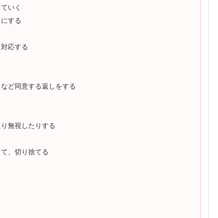
していく
うにする
て対応する
」など同意する返しをする
たり無視したりする
して、切り捨てる