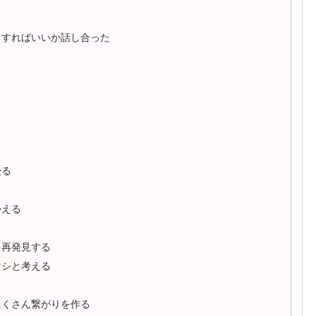
うすればいいか話し合った
浸る
かえる
を再発見する
マシと考える
たくさん繋がりを作る