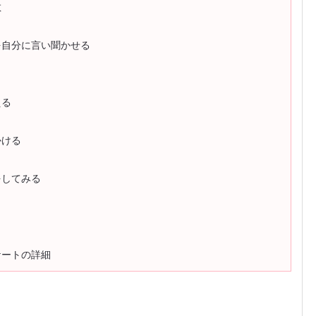
散
を自分に言い聞かせる
える
かける
をしてみる
ケートの詳細