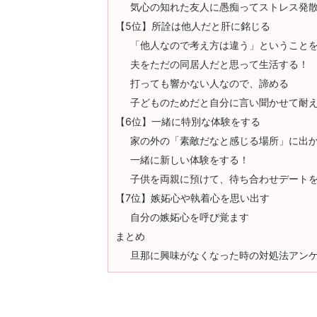
気心の知れた友人に愚痴ってストレス発
【5位】所詮は他人だと肝に銘じる
「他人なので考え方は違う」ということ
夫をただの同居人だと思って生活する！
打っても響かない人なので、諦める
子どものためだと自分に言い聞かせて耐
【6位】一緒に特別な体験をする
家の外の「素敵だなと感じる場所」に出
一緒に新しい体験をする！
子供を両親に預けて、待ち合わせデート
【7位】嫉妬心や執着心を思い出す
自分の嫉妬心を呼び覚ます
まとめ
旦那に興味がなくなった時の対処法アン