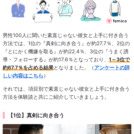
男性100人に聞いた素直じゃない彼女と上手に付き合う
方法では、1位の『真剣に向き合う』が約27.7％、2位の
『とにかく機嫌を取る』が約22.4％、3位の『うまく誘
導・フォローする』が約17.6％となっており、
1～3位で
約67.7％を占める結果
となりました。（
アンケートの詳
しい内容はこちら
）
それでは、項目別で素直じゃない彼女と上手に付き合う
方法を体験談と共にご紹介していきましょう。
【1位】真剣に向き合う