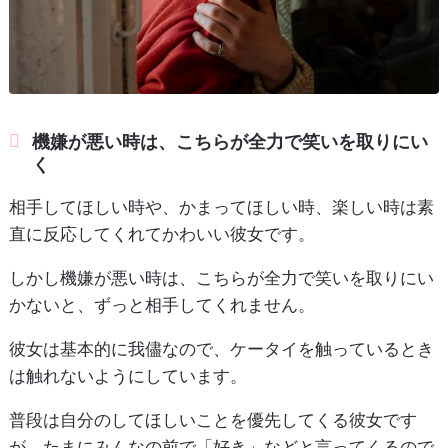
機嫌が悪い時は、こちらが全力で笑いを取りにい
く
相手してほしい時や、かまってほしい時、楽しい時は素
直に反応してくれてかわいい彼女です。
しかし機嫌が悪い時は、こちらが全力で笑いを取りにい
かないと、ずっと相手してくれません。
彼女は基本的に我儘なので、ケータイを触っているとき
は触れないようにしています。
普段は自分のしてほしいことを優先してくる彼女です
が、たまにみんなの前で「好き」などと言ってくるので