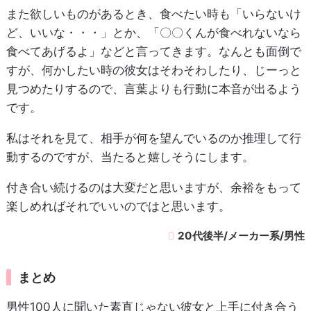
また欲しいものがあるとき、食べたい時も「いらないけ
ど、いいな・・・」とか、「〇〇くんが食べれないなら
食べてあげるよ」などと言ってきます。なんとも面倒で
すが、何かしたい時の彼女はそわそわしたり、じーっと
見つめたりするので、言葉よりも行動に本音が出るよう
です。
私はそれを見て、相手が何を望んでいるのか推理して行
動するのですが、当たると嬉しそうにします。
付き合い続けるのは大変だと思いますが、余裕をもって
楽しめればそれでいいのではと思います。
20代後半/メーカー系/男性
まとめ
男性100人に聞いた素直じゃない彼女と上手に付き合う