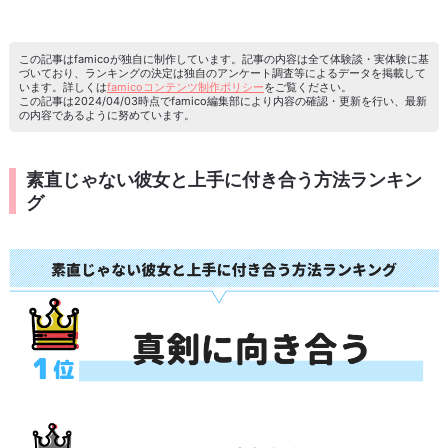
この記事はfamicoが独自に制作しています。記事の内容は全て体験談・実体験に基
づいており、ランキングの決定は独自のアンケート調査等によるデータを掲載して
います。詳しくは
famicoコンテンツ制作ポリシー
をご覧ください。
この記事は2024/04/03時点でfamico編集部により内容の確認・更新を行い、最新
の内容であるように努めています。
素直じゃない彼女と上手に付き合う方法ランキン
グ