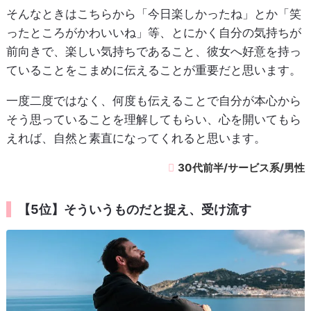
そんなときはこちらから「今日楽しかったね」とか「笑
ったところがかわいいね」等、とにかく自分の気持ちが
前向きで、楽しい気持ちであること、彼女へ好意を持っ
ていることをこまめに伝えることが重要だと思います。
一度二度ではなく、何度も伝えることで自分が本心から
そう思っていることを理解してもらい、心を開いてもら
えれば、自然と素直になってくれると思います。
30代前半/サービス系/男性
【5位】そういうものだと捉え、受け流す