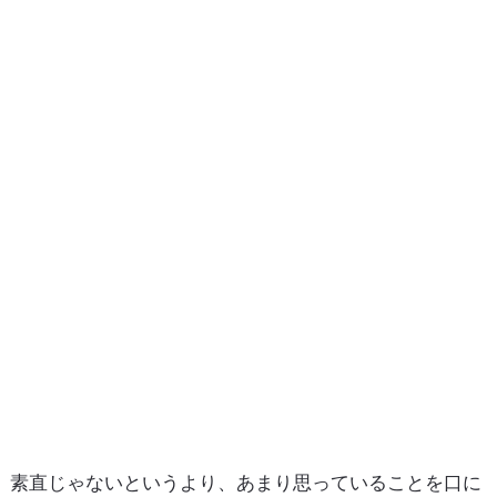
素直じゃないというより、あまり思っていることを口に