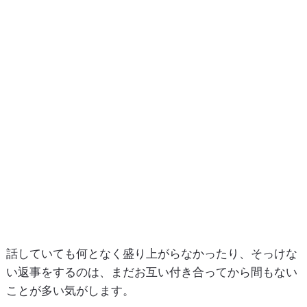
話していても何となく盛り上がらなかったり、そっけな
い返事をするのは、まだお互い付き合ってから間もない
ことが多い気がします。