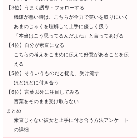
【3位】うまく誘導・フォローする
機嫌が悪い時は、こちらが全力で笑いを取りにいく
あまのじゃくを理解して上手に優しく扱う
「本当はこう思ってるんだよね」と言ってあげる
【4位】自分が素直になる
こちらの考えをこまめに伝えて好意があることを伝
える
【5位】そういうものだと捉え、受け流す
ほどほどに付き合う
【6位】言葉以外に注目してみる
言葉をそのまま受け取らない
まとめ
素直じゃない彼女と上手に付き合う方法アンケート
の詳細