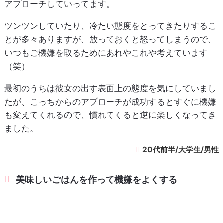
アプローチしていってます。
ツンツンしていたり、冷たい態度をとってきたりするこ
とが多々ありますが、放っておくと怒ってしまうので、
いつもご機嫌を取るためにあれやこれや考えています
（笑）
最初のうちは彼女の出す表面上の態度を気にしていまし
たが、こっちからのアプローチが成功するとすぐに機嫌
も変えてくれるので、慣れてくると逆に楽しくなってき
ました。
20代前半/大学生/男性
美味しいごはんを作って機嫌をよくする