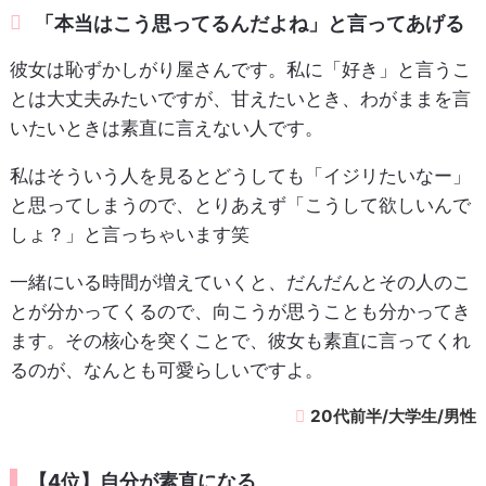
「本当はこう思ってるんだよね」と言ってあげる
彼女は恥ずかしがり屋さんです。私に「好き」と言うこ
とは大丈夫みたいですが、甘えたいとき、わがままを言
いたいときは素直に言えない人です。
私はそういう人を見るとどうしても「イジリたいなー」
と思ってしまうので、とりあえず「こうして欲しいんで
しょ？」と言っちゃいます笑
一緒にいる時間が増えていくと、だんだんとその人のこ
とが分かってくるので、向こうが思うことも分かってき
ます。その核心を突くことで、彼女も素直に言ってくれ
るのが、なんとも可愛らしいですよ。
20代前半/大学生/男性
【4位】自分が素直になる