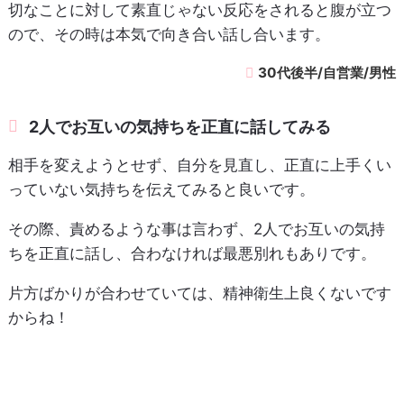
切なことに対して素直じゃない反応をされると腹が立つ
ので、その時は本気で向き合い話し合います。
30代後半/自営業/男性
2人でお互いの気持ちを正直に話してみる
相手を変えようとせず、自分を見直し、正直に上手くい
っていない気持ちを伝えてみると良いです。
その際、責めるような事は言わず、2人でお互いの気持
ちを正直に話し、合わなければ最悪別れもありです。
片方ばかりが合わせていては、精神衛生上良くないです
からね！