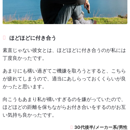
ほどほどに付き合う
素直じゃない彼女とは、ほどほどに付き合うのが私には
丁度良かったです。
あまりにも構い過ぎてご機嫌を取ろうとすると、こちら
が疲れてしまうので、適当にあしらっておくくらいが良
かったと思います。
向こうもあまり私が構いすぎるのを嫌がっていたので、
ほどほどの距離を保ちながらお付き合いをするのがお互
い気持ち良かったです。
30代後半/メーカー系/男性