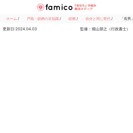
ホーム
/
戸籍・続柄の豆知識
/
続柄
/
自分と同じ世代
/
「長男
更新日:2024.04.03
監修：畑山朋之（行政書士）