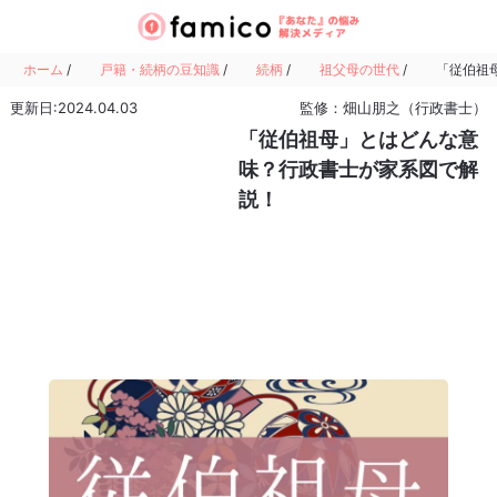
ホーム
/
戸籍・続柄の豆知識
/
続柄
/
祖父母の世代
/
「従伯祖
更新日:2024.04.03
監修：畑山朋之（行政書士）
「従伯祖母」とはどんな意
味？行政書士が家系図で解
説！