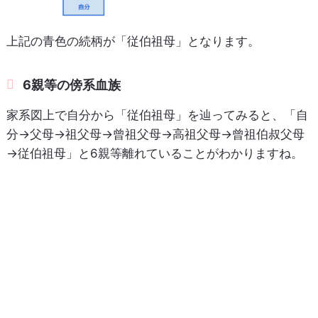
上記の青色の続柄が「従伯祖母」となります。
6親等の傍系血族
家系図上で自分から「従伯祖母」を辿ってみると、「自
分→父母→祖父母→曾祖父母→高祖父母→曾祖伯叔父母
→従伯祖母」と6親等離れていることがわかりますね。