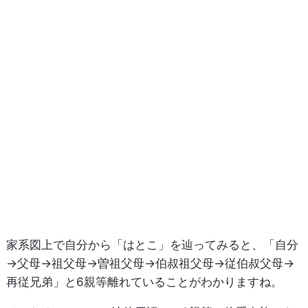
家系図上で自分から「はとこ」を辿ってみると、「自分
→父母→祖父母→曽祖父母→伯叔祖父母→従伯叔父母→
再従兄弟」と6親等離れていることがわかりますね。