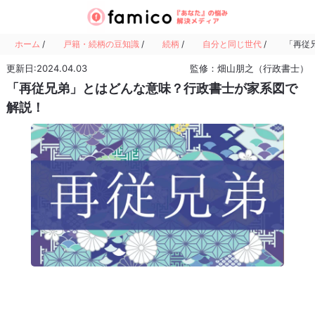
ホーム
/
戸籍・続柄の豆知識
/
続柄
/
自分と同じ世代
/
「再従
更新日:2024.04.03
監修：畑山朋之（行政書士）
「再従兄弟」とはどんな意味？行政書士が家系図で
解説！