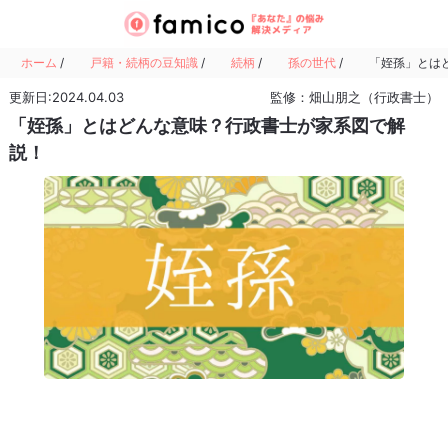
ホーム
/
戸籍・続柄の豆知識
/
続柄
/
孫の世代
/
「姪孫」とは
更新日:2024.04.03
監修：畑山朋之（行政書士）
「姪孫」とはどんな意味？行政書士が家系図で解
説！