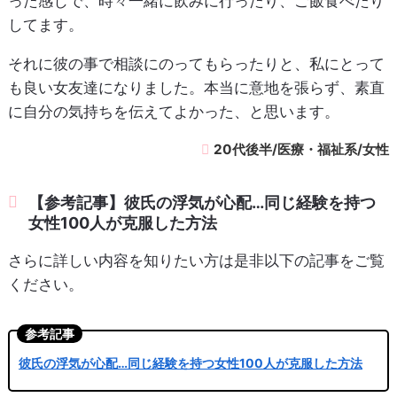
った感じで、時々一緒に飲みに行ったり、ご飯食べたり
してます。
それに彼の事で相談にのってもらったりと、私にとって
も良い女友達になりました。本当に意地を張らず、素直
に自分の気持ちを伝えてよかった、と思います。
20代後半/医療・福祉系/女性
【参考記事】彼氏の浮気が心配…同じ経験を持つ
女性100人が克服した方法
さらに詳しい内容を知りたい方は是非以下の記事をご覧
ください。