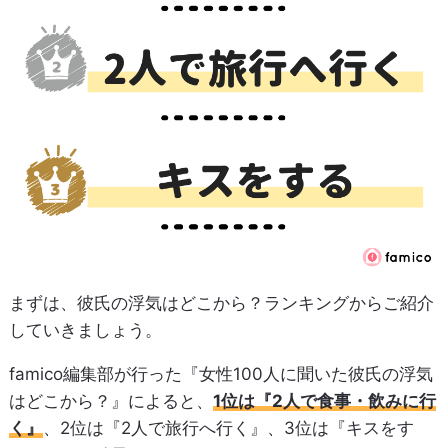
まずは、彼氏の浮気はどこから？ランキングからご紹介
していきましょう。
famico編集部が行った『女性100人に聞いた彼氏の浮気
はどこから？』によると、
1位は『2人で食事・飲みに行
く』
、2位は『2人で旅行へ行く』、3位は『キスをす