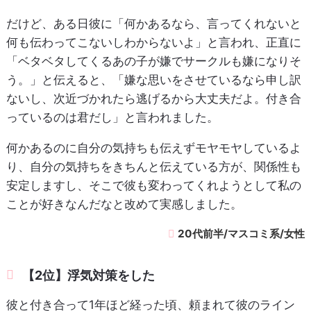
だけど、ある日彼に「何かあるなら、言ってくれないと
何も伝わってこないしわからないよ」と言われ、正直に
「ベタベタしてくるあの子が嫌でサークルも嫌になりそ
う。」と伝えると、「嫌な思いをさせているなら申し訳
ないし、次近づかれたら逃げるから大丈夫だよ。付き合
っているのは君だし」と言われました。
何かあるのに自分の気持ちも伝えずモヤモヤしているよ
り、自分の気持ちをきちんと伝えている方が、関係性も
安定しますし、そこで彼も変わってくれようとして私の
ことが好きなんだなと改めて実感しました。
20代前半/マスコミ系/女性
【2位】浮気対策をした
彼と付き合って1年ほど経った頃、頼まれて彼のライン