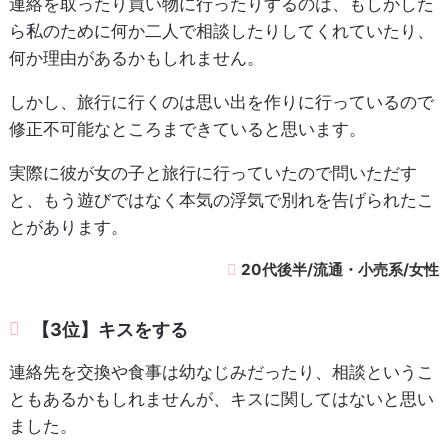
連絡を取ったり買い物に行ったりするのは、もしかした
ら私のために何か二人で相談したりしてくれていたり、
何か理由があるかもしれません。
しかし、旅行に行くのは思い出を作りに行っているので
修正不可能なところまできていると思います。
実際に彼が女の子と旅行に行っていたので問いただす
と、もう遊びではなく本気の浮気で別れを告げられたこ
とがあります。
20代後半/流通・小売系/女性
【3位】キスをする
連絡先を交換や食事は幼なじみだったり、相談というこ
ともあるかもしれませんが、キスに関してはないと思い
ました。