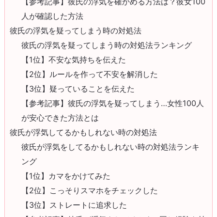
【参考記事】彼氏の浮気を確かめる方法は？彼女100
人が確認した方法
彼氏の浮気を疑ってしまう時の対処法
彼氏の浮気を疑ってしまう時の対処法ランキング
【1位】不安な気持ちを伝えた
【2位】ルールを作って不安を解消した
【3位】疑っていることを伝えた
【参考記事】彼氏の浮気を疑ってしまう…女性100人
が安心できた方法とは
彼氏が浮気してるかもしれない時の対処法
彼氏が浮気をしてるかもしれない時の対処法ランキ
ング
【1位】カマをかけてみた
【2位】こっそりスマホをチェックした
【3位】ストレートに追求した