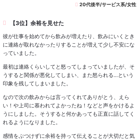
20代後半/サービス系/女性
【3位】余裕を見せた
彼が仕事を始めてから飲みが増えたり、飲みにいくとき
に連絡が取れなかったりすることが増えて少し不安にな
っていました。
最初は連絡くらいしてと怒ってしまっていましたが、そ
うすると関係が悪化してしまい、また怒られる…という
印象を残してしまいました。
なので次の飲みからは言ってくれてありがとう、えら
い！や上司に慕われてよかったね！などと声をかけるよ
うにしました。そうすると何かあっても正直に話してく
れるようになりました。
感情をぶつけずに余裕を持って伝えることが大切だと気