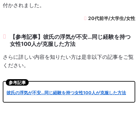
付かされました。
20代前半/大学生/女性
【参考記事】彼氏の浮気が不安…同じ経験を持つ
女性100人が克服した方法
さらに詳しい内容を知りたい方は是非以下の記事をご覧
ください。