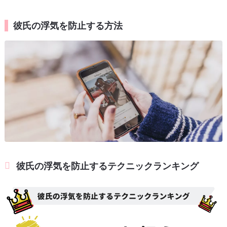
彼氏の浮気を防止する方法
彼氏の浮気を防止するテクニックランキング