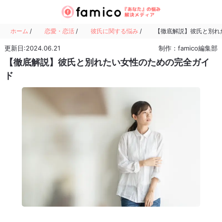
ホーム
/
恋愛・恋活
/
彼氏に関する悩み
/
【徹底解説】彼氏と別れ
更新日:2024.06.21
制作：famico編集部
【徹底解説】彼氏と別れたい女性のための完全ガイ
ド